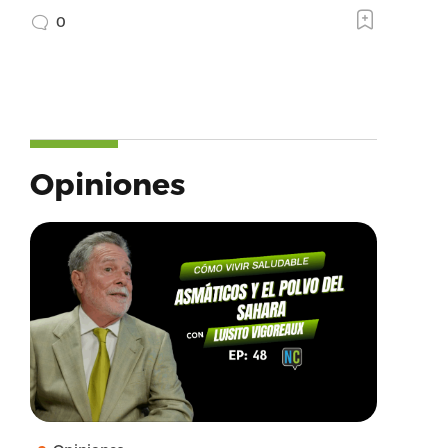
0
Opiniones
ame’:’Twitter’,’provider_url’:’https://twitter.com’,