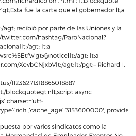
ter.com/richardicolon’,’html’:’lt;blockquote
ltr’gt;Esta fue la carta que el gobernador lt;a
/agt; recibió por parte de las Uniones y la
://twitter.com/hashtag/ParoNacional?
onallt;/agt; lt;a
wsrc%5Etfw’gt;@noticellt;/agt; lt;a
er.com/XevbCNjxbVlt;/agt;lt;/pgt;– Richard I.
tatus/1123627131886501888?
lt;/blockquotegt;nlt;script async
s’ charset=’utf-
,’type’:’rich’,’cache_age’:’3153600000′,’provider_n
puesta por varios sindicatos como la
s, la Hermandad de Empleados Exentos No