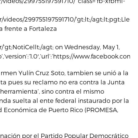
/videos/299755197591710/’ class=’fb-xfbml-
videos/299755197591710/’gt;lt;/agt;lt;pgt;Lleg
a frente a Fortaleza
’gt;NotiCellt;/agt; on Wednesday, May 1,
eo’,’version’:’1.0′,’url’:’https://www.facebook.co
armen Yulín Cruz Soto, tambien se unió a la
a pues su reclamo no era contra la Junta
a herramienta’, sino contra el mismo
da suelta al ente federal instaurado por la
dad Económica de Puerto Rico (PROMESA,
rnación por el Partido Popular Democrático