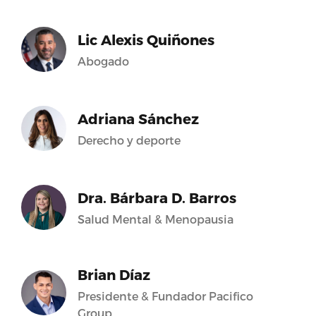
Lic Alexis Quiñones
an
Abogado
Adriana Sánchez
m/noticelpr/videos/299755197591710/’,’width’:500}
Derecho y deporte
Dra. Bárbara D. Barros
Salud Mental & Menopausia
Brian Díaz
Presidente & Fundador Pacifico
Group