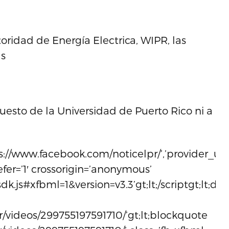
oridad de Energía Electrica, WIPR, las
as
esto de la Universidad de Puerto Rico ni a
ps://www.facebook.com/noticelpr/’,’provider_url’
 defer=’1′ crossorigin=’anonymous’
k.js#xfbml=1&version=v3.3’gt;lt;/scriptgt;lt;div
/videos/299755197591710/’gt;lt;blockquote