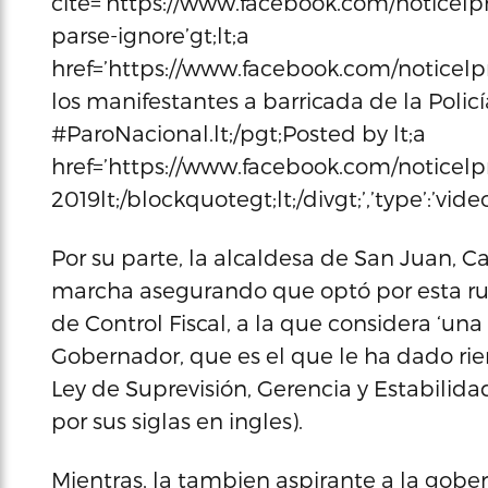
cite=’https://www.facebook.com/noticelpr
parse-ignore’gt;lt;a
href=’https://www.facebook.com/noticelpr/
los manifestantes a barricada de la Policí
#ParoNacional.lt;/pgt;Posted by lt;a
href=’https://www.facebook.com/noticelpr/
2019lt;/blockquotegt;lt;/divgt;’,’type’:’vid
Por su parte, la alcaldesa de San Juan, C
marcha asegurando que optó por esta rut
de Control Fiscal, a la que considera ‘un
Gobernador, que es el que le ha dado rien
Ley de Suprevisión, Gerencia y Estabili
por sus siglas en ingles).
Mientras, la tambien aspirante a la gobe