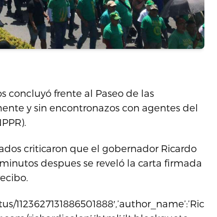
s concluyó frente al Paseo de las
amente y sin encontronazos con agentes del
NPPR).
nados criticaron que el gobernador Ricardo
 minutos despues se reveló la carta firmada
ecibo.
status/1123627131886501888′,’author_name’:’Rich