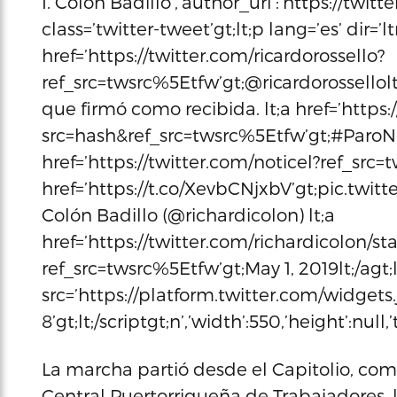
I. Colón Badillo’,’author_url’:’https://twit
class=’twitter-tweet’gt;lt;p lang=’es’ dir=’
href=’https://twitter.com/ricardorossello?
ref_src=twsrc%5Etfw’gt;@ricardorossellolt;
que firmó como recibida. lt;a href=’https
src=hash&ref_src=twsrc%5Etfw’gt;#ParoNaci
href=’https://twitter.com/noticel?ref_src=t
href=’https://t.co/XevbCNjxbV’gt;pic.twitt
Colón Badillo (@richardicolon) lt;a
href=’https://twitter.com/richardicolon/s
ref_src=twsrc%5Etfw’gt;May 1, 2019lt;/agt;
src=’https://platform.twitter.com/widgets.j
8’gt;lt;/scriptgt;n’,’width’:550,’height’:null
La marcha partió desde el Capitolio, com
Central Puertorriqueña de Trabajadore