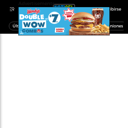
Advertisements
Inscribirse
Última Hora
Noticias
Economía
Opiniones