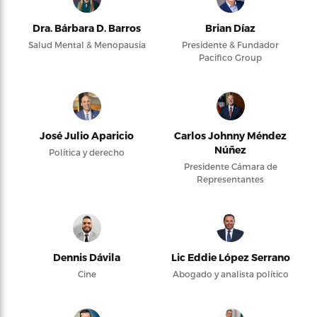
Dra. Bárbara D. Barros
Brian Díaz
Salud Mental & Menopausia
Presidente & Fundador
Pacifico Group
José Julio Aparicio
Carlos Johnny Méndez
Núñez
Política y derecho
Presidente Cámara de
Representantes
Dennis Dávila
Lic Eddie López Serrano
Cine
Abogado y analista político