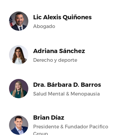
Lic Alexis Quiñones
Abogado
Adriana Sánchez
Derecho y deporte
Dra. Bárbara D. Barros
Salud Mental & Menopausia
Brian Díaz
:’https://www.facebook.com’,’provider_name’:’Fac
Presidente & Fundador Pacifico
Group