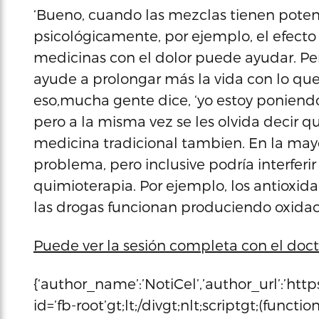
‘Bueno, cuando las mezclas tienen poten
psicológicamente, por ejemplo, el efect
medicinas con el dolor puede ayudar. P
ayude a prolongar más la vida con lo que 
eso,mucha gente dice, ‘yo estoy poniend
pero a la misma vez se les olvida decir 
medicina tradicional tambien. En la mayo
problema, pero inclusive podría interferir
quimioterapia. Por ejemplo, los antioxi
las drogas funcionan produciendo oxidaci
Puede ver la sesión completa con el doct
{‘author_name’:’NotiCel’,’author_url’:’htt
id=’fb-root’gt;lt;/divgt;nlt;scriptgt;(function(d