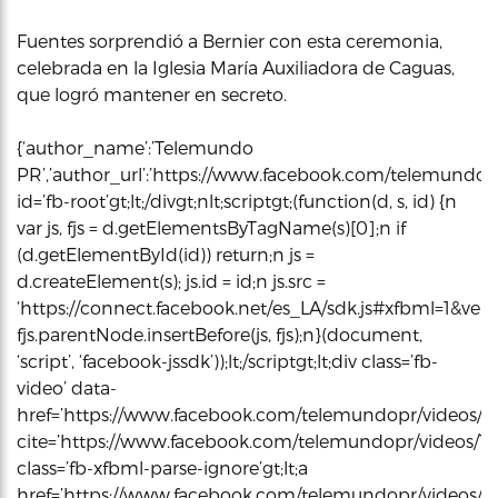
Fuentes sorprendió a Bernier con esta ceremonia,
celebrada en la Iglesia María Auxiliadora de Caguas,
que logró mantener en secreto.
{‘author_name’:’Telemundo
PR’,’author_url’:’https://www.facebook.com/telemundopr/’,
id=’fb-root’gt;lt;/divgt;nlt;scriptgt;(function(d, s, id) {n
var js, fjs = d.getElementsByTagName(s)[0];n if
(d.getElementById(id)) return;n js =
d.createElement(s); js.id = id;n js.src =
‘https://connect.facebook.net/es_LA/sdk.js#xfbml=1&versi
fjs.parentNode.insertBefore(js, fjs);n}(document,
‘script’, ‘facebook-jssdk’));lt;/scriptgt;lt;div class=’fb-
video’ data-
href=’https://www.facebook.com/telemundopr/videos/19
cite=’https://www.facebook.com/telemundopr/videos/19
class=’fb-xfbml-parse-ignore’gt;lt;a
href=’https://www.facebook.com/telemundopr/videos/19150