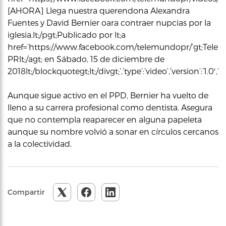
[AHORA] Llega nuestra querendona Alexandra
Fuentes y David Bernier oara contraer nupcias por la
iglesia.lt;/pgt;Publicado por lt;a
href=’https://www.facebook.com/telemundopr/’gt;Tel
PRlt;/agt; en Sábado, 15 de diciembre de
2018lt;/blockquotegt;lt;/divgt;’,’type’:’video’,’version’:’
Aunque sigue activo en el PPD, Bernier ha vuelto de
lleno a su carrera profesional como dentista. Asegura
que no contempla reaparecer en alguna papeleta
aunque su nombre volvió a sonar en círculos cercanos
a la colectividad.
Compartir