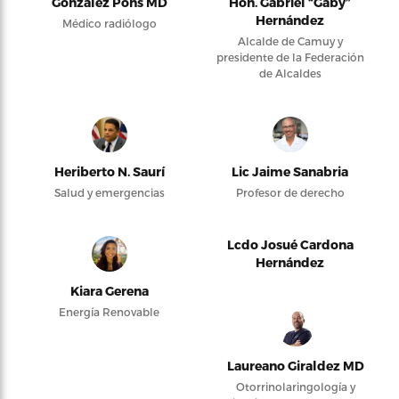
González Pons MD
Hon. Gabriel “Gaby”
Hernández
Médico radiólogo
Alcalde de Camuy y
presidente de la Federación
de Alcaldes
Heriberto N. Saurí
Lic Jaime Sanabria
Salud y emergencias
Profesor de derecho
Lcdo Josué Cardona
Hernández
Kiara Gerena
Energía Renovable
Laureano Giraldez MD
Otorrinolaringología y