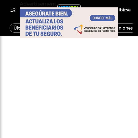
Advertisements
Inscribirse
Última Hora
Noticias
Economía
Opiniones