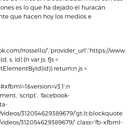
ones es lo que ha dejado el huracán
ente que hacen hoy los medios e
k.com/rrossello/’,’provider_url’:’https://www.fa
, s, id) {n var js, fjs =
ElementById(id)) return;n js =
s#xfbml=1&version=v3.1’;n
ment, ‘script’, ‘facebook-
ta-
/videos/312054629389679/’gt;lt;blockquote
/videos/312054629389679/’ class=’fb-xfbml-