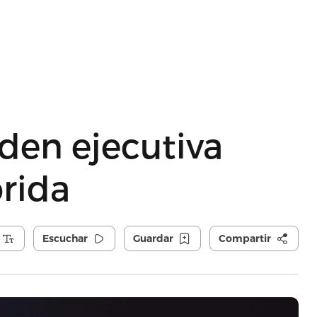
rden ejecutiva
orida
Escuchar
Guardar
Compartir