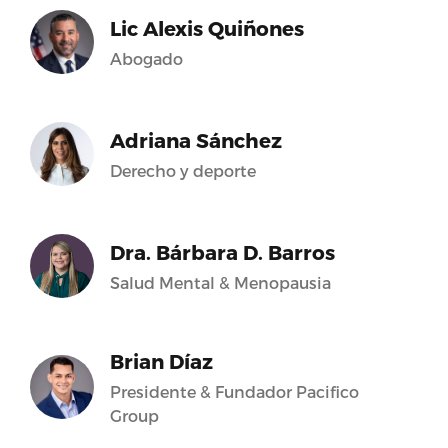
en
Lic Alexis Quiñones
Abogado
om/rrossello/videos/312054629389679/’,’width’:500}
Adriana Sánchez
Derecho y deporte
Dra. Bárbara D. Barros
Salud Mental & Menopausia
Brian Díaz
Presidente & Fundador Pacifico
Group