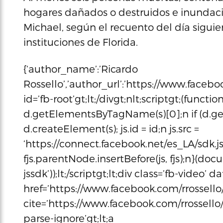
hogares dañados o destruidos e inundaci
Michael, según el recuento del día sigui
instituciones de Florida.
{‘author_name’:’Ricardo
Rossello’,’author_url’:’https://www.faceboo
id=’fb-root’gt;lt;/divgt;nlt;scriptgt;(function(d
d.getElementsByTagName(s)[0];n if (d.get
d.createElement(s); js.id = id;n js.src =
‘https://connect.facebook.net/es_LA/sdk.j
fjs.parentNode.insertBefore(js, fjs);n}(docu
jssdk’));lt;/scriptgt;lt;div class=’fb-video’ da
href=’https://www.facebook.com/rrossello
cite=’https://www.facebook.com/rrossello
parse-ignore’gt;lt;a