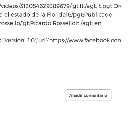
videos/312054629389679/’gt;lt;/agt;lt;pgt;Ord
 el estado de la Floridalt;/pgt;Publicado
ossello/’gt;Ricardo Rossellolt;/agt; en
eo’,’version’:’1.0′,’url’:’https://www.facebook.c
Añadir comentario