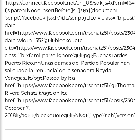
‘https://connect.facebook.net/en_US/sdk.js#xfbml=1&vers
fjs.parentNode.insertBefore(js, fjs);n}(document,
‘script’, ‘facebook-jssdk’));lt;/scriptgt;lt;div class=’fb-post’
data-
href=’https://www.facebook.com/trschatz51/posts/23041
data-width=’552’gt;lt;blockquote
cite=’https://www.facebook.com/trschatz51/posts/23041
class=’fb-xfbml-parse-ignore’gt;lt;pgt;Buenas tardes
Puerto Rico:nnUnas damas del Partido Popular han
solicitado la ‘renuncia’ de la senadora Nayda
Venegas…lt;/pgt;Posted by lt;a
href=’https://www.facebook.com/trschatz51/’gt;Thomas
Rivera Schatzlt;/agt; on lt;a
href=’https://www.facebook.com/trschatz51/posts/23041
October 7,
2018lt;/agt;lt;/blockquotegt;lt;/divgt;’,’type’:’rich’,’versi