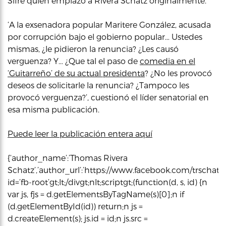
Sifre quien emplazó a Rivera Schatz originalmente.
‘A la exsenadora popular Maritere González, acusada
por corrupción bajo el gobierno popular… Ustedes
mismas, ¿le pidieron la renuncia? ¿Les causó
verguenza? Y… ¿Que tal el paso de
comedia en el
‘Guitarreño’ de su actual presidenta
? ¿No les provocó
deseos de solicitarle la renuncia? ¿Tampoco les
provocó verguenza?’, cuestionó el líder senatorial en
esa misma publicación.
Puede leer la publicación entera aquí
{‘author_name’:’Thomas Rivera
Schatz’,’author_url’:’https://www.facebook.com/trschatz51/
id=’fb-root’gt;lt;/divgt;nlt;scriptgt;(function(d, s, id) {n
var js, fjs = d.getElementsByTagName(s)[0];n if
(d.getElementById(id)) return;n js =
d.createElement(s); js.id = id;n js.src =