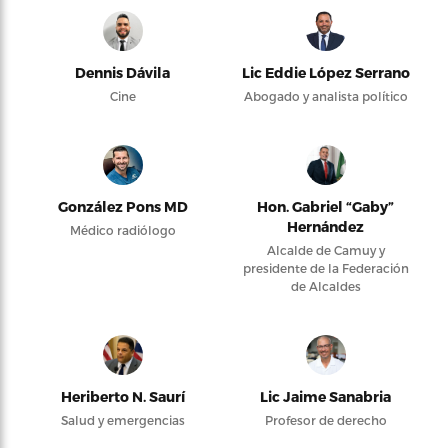
Dennis Dávila
Lic Eddie López Serrano
Cine
Abogado y analista político
González Pons MD
Hon. Gabriel “Gaby”
Hernández
Médico radiólogo
Alcalde de Camuy y
presidente de la Federación
de Alcaldes
Heriberto N. Saurí
Lic Jaime Sanabria
Salud y emergencias
Profesor de derecho