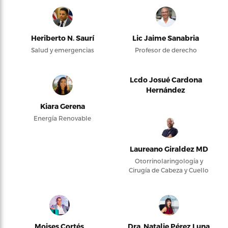
Heriberto N. Saurí
Lic Jaime Sanabria
Salud y emergencias
Profesor de derecho
Lcdo Josué Cardona
Hernández
Kiara Gerena
Energía Renovable
Laureano Giraldez MD
Otorrinolaringología y
Cirugía de Cabeza y Cuello
Moises Cortés
Dra. Natalie Pérez Luna