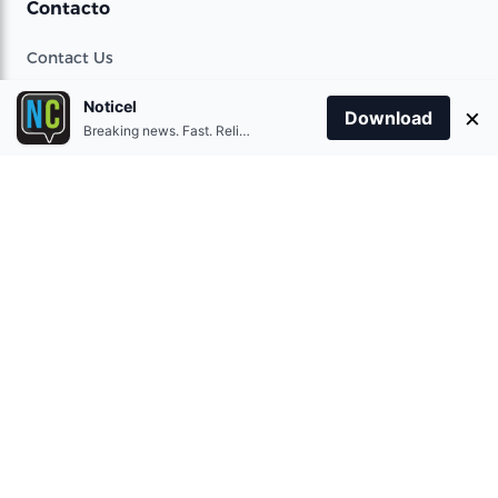
Contacto
Contact Us
Noticel
×
Download
Términos de uso
Breaking news. Fast. Reliable.
Privacy Policy
Obtener la aplicación
Download on the
App Store
Get it on
Google Play
© 2021 360 Telecom Corporation. All rights reserved.