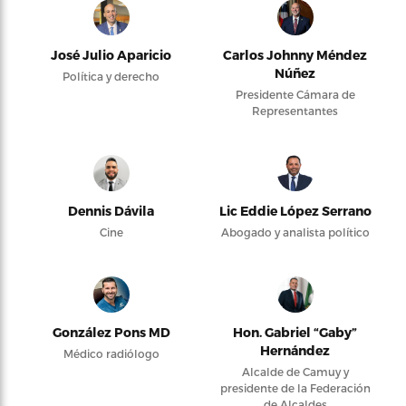
José Julio Aparicio
Carlos Johnny Méndez
Núñez
Política y derecho
Presidente Cámara de
Representantes
Dennis Dávila
Lic Eddie López Serrano
Cine
Abogado y analista político
González Pons MD
Hon. Gabriel “Gaby”
Hernández
Médico radiólogo
Alcalde de Camuy y
presidente de la Federación
de Alcaldes