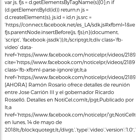
var js, fjs = d.getElementsByTagName(s)[0];n if
(d.getElementById(id)) return;n js =
d.createElement(s); js.id = id;n js.src =
‘https://connect.facebook.net/es_LA/sdk.js#xfbml=1&versi
fjs.parentNode.insertBefore(js, fjs);n}(document,
‘script’, ‘facebook-jssdk’));lt;/scriptgt;lt;div class=’fb-
video’ data-
href=’https://www.facebook.com/noticelpr/videos/218974
cite=’https://www.facebook.com/noticelpr/videos/21897
class=’fb-xfbml-parse-ignore’gt;lt;a
href=’https://www.facebook.com/noticelpr/videos/21897456
[AHORA] Ramón Rosario ofrece detalles de reunión
entre Jose Carrión III y el gobernador Ricardo
Rosselló. Detalles en NotiCel.comlt;/pgt;Publicado por
lt;a
href=’https://www.facebook.com/noticelpr/’gt;NotiCellt;/
en lunes, 14 de mayo de
2018lt;/blockquotegt;lt;/divgt;’,’type’:’video’,’version’:’1