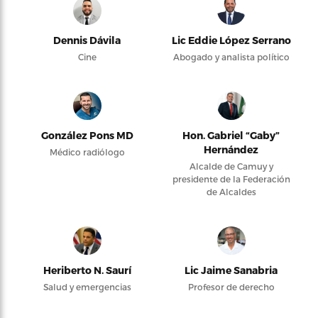
Dennis Dávila
Lic Eddie López Serrano
Cine
Abogado y analista político
González Pons MD
Hon. Gabriel “Gaby”
Hernández
Médico radiólogo
Alcalde de Camuy y
presidente de la Federación
de Alcaldes
Heriberto N. Saurí
Lic Jaime Sanabria
Salud y emergencias
Profesor de derecho