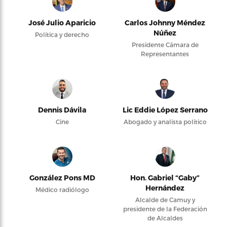
José Julio Aparicio
Carlos Johnny Méndez
Núñez
Política y derecho
Presidente Cámara de
Representantes
Dennis Dávila
Lic Eddie López Serrano
Cine
Abogado y analista político
González Pons MD
Hon. Gabriel “Gaby”
Hernández
Médico radiólogo
Alcalde de Camuy y
presidente de la Federación
de Alcaldes