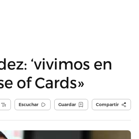
dez: ‘vivimos en
e of Cards»
Escuchar
Guardar
Compartir