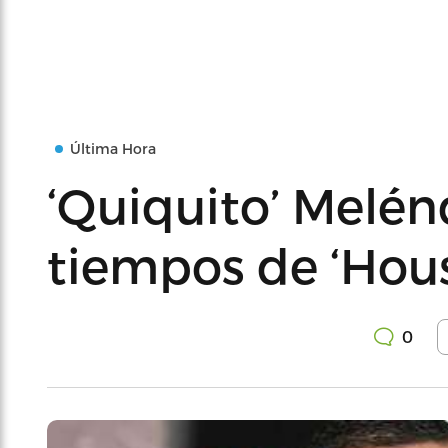
Última Hora
‘Quiquito’ Melén
tiempos de ‘Hous
0