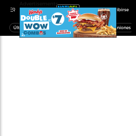
Advertisements
Inscribirse
Última Hora
Noticias
Economía
Opiniones