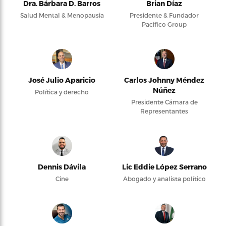
Dra. Bárbara D. Barros
Brian Díaz
Salud Mental & Menopausia
Presidente & Fundador
Pacifico Group
José Julio Aparicio
Carlos Johnny Méndez
Núñez
Política y derecho
Presidente Cámara de
Representantes
Dennis Dávila
Lic Eddie López Serrano
Cine
Abogado y analista político