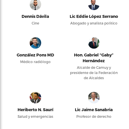
Dennis Dávila
Lic Eddie López Serrano
Cine
Abogado y analista político
González Pons MD
Hon. Gabriel “Gaby”
Hernández
Médico radiólogo
Alcalde de Camuy y
presidente de la Federación
de Alcaldes
Heriberto N. Saurí
Lic Jaime Sanabria
Salud y emergencias
Profesor de derecho