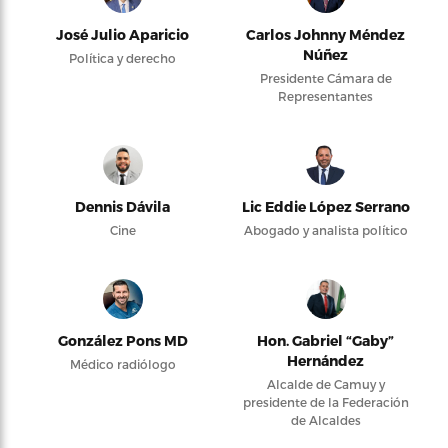
José Julio Aparicio
Carlos Johnny Méndez
Núñez
Política y derecho
Presidente Cámara de
Representantes
Dennis Dávila
Lic Eddie López Serrano
Cine
Abogado y analista político
González Pons MD
Hon. Gabriel “Gaby”
Hernández
Médico radiólogo
Alcalde de Camuy y
presidente de la Federación
de Alcaldes