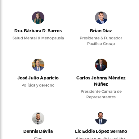
Dra. Bárbara D. Barros
Brian Díaz
Salud Mental & Menopausia
Presidente & Fundador
Pacifico Group
José Julio Aparicio
Carlos Johnny Méndez
Núñez
Política y derecho
Presidente Cámara de
Representantes
Dennis Dávila
Lic Eddie López Serrano
Cine
Abogado y analista político