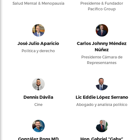
Salud Mental & Menopausia
Presidente & Fundador
Pacifico Group
José Julio Aparicio
Carlos Johnny Méndez
Núñez
Política y derecho
Presidente Cámara de
Representantes
Dennis Dávila
Lic Eddie López Serrano
Cine
Abogado y analista político
González Pons MD
Hon. Gabriel “Gaby”