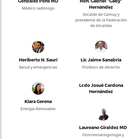
González Pons MD
Hon. Gabriel “Gaby”
Hernández
Médico radiólogo
Alcalde de Camuy y
presidente de la Federación
de Alcaldes
Heriberto N. Saurí
Lic Jaime Sanabria
Salud y emergencias
Profesor de derecho
Lcdo Josué Cardona
Hernández
Kiara Gerena
Energía Renovable
Laureano Giraldez MD
Otorrinolaringología y