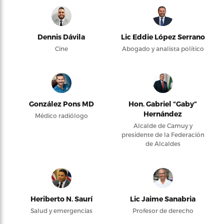
Dennis Dávila
Lic Eddie López Serrano
Cine
Abogado y analista político
González Pons MD
Hon. Gabriel “Gaby”
Hernández
Médico radiólogo
Alcalde de Camuy y
presidente de la Federación
de Alcaldes
Heriberto N. Saurí
Lic Jaime Sanabria
Salud y emergencias
Profesor de derecho