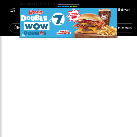
Advertisements
Inscribirse
Última Hora
Noticias
Economía
Opiniones