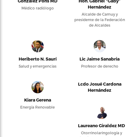
González Pons MD
Hon. Gabriel “Gaby”
Hernández
Médico radiólogo
Alcalde de Camuy y
presidente de la Federación
de Alcaldes
Heriberto N. Saurí
Lic Jaime Sanabria
Salud y emergencias
Profesor de derecho
Lcdo Josué Cardona
Hernández
Kiara Gerena
Energía Renovable
Laureano Giraldez MD
Otorrinolaringología y