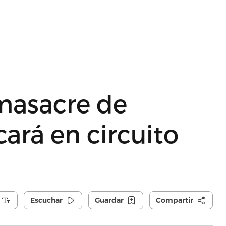
 masacre de
cará en circuito
Escuchar
Guardar
Compartir