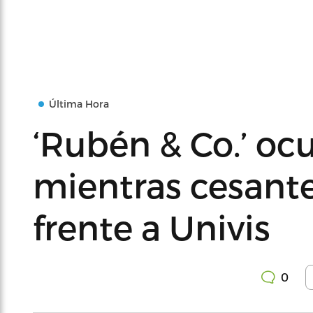
Última Hora
‘Rubén & Co.’ oc
mientras cesan
frente a Univis
0