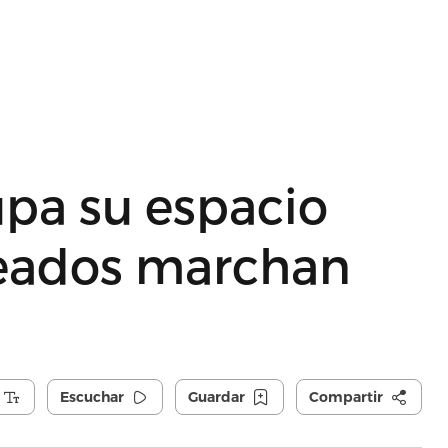
upa su espacio
teados marchan
Escuchar
Guardar
Compartir