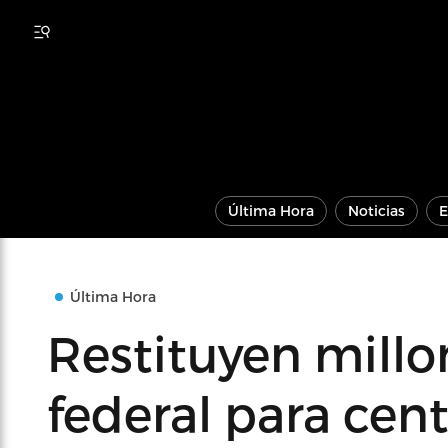
Última Hora
Noticias
E
Última Hora
Restituyen millo
federal para cen