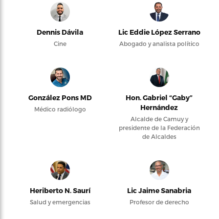
Dennis Dávila
Lic Eddie López Serrano
Cine
Abogado y analista político
González Pons MD
Hon. Gabriel “Gaby”
Hernández
Médico radiólogo
Alcalde de Camuy y
presidente de la Federación
de Alcaldes
Heriberto N. Saurí
Lic Jaime Sanabria
Salud y emergencias
Profesor de derecho