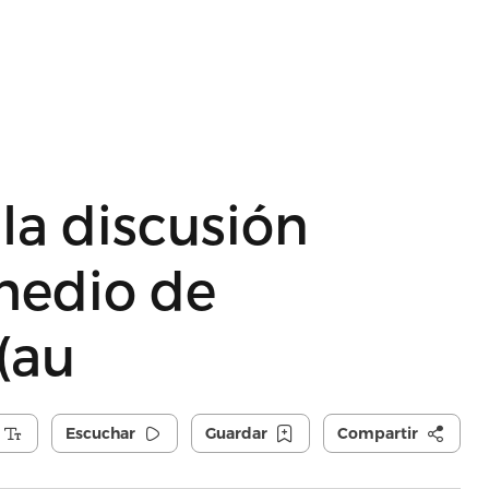
la discusión
 medio de
(au
Escuchar
Guardar
Compartir