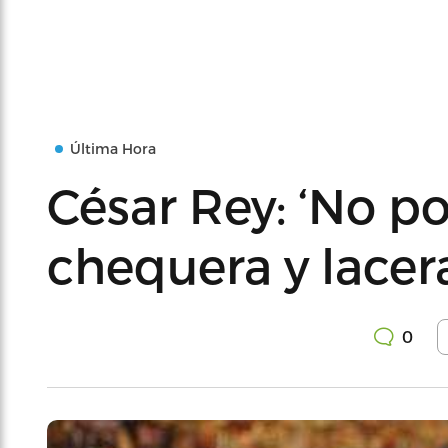
Última Hora
César Rey: ‘No p
chequera y lacera
0