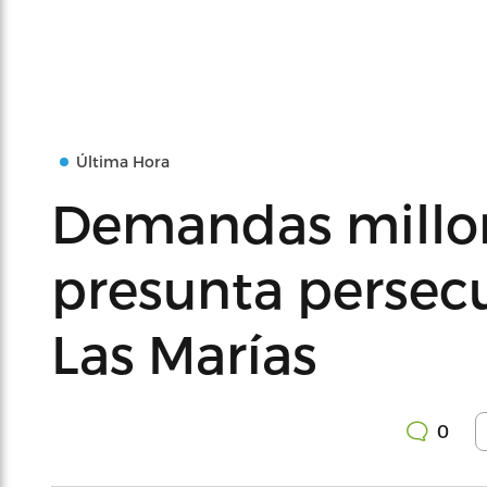
Última Hora
Demandas millon
presunta persecu
Las Marías
0