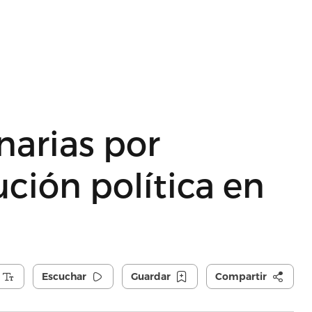
arias por
ción política en
Escuchar
Guardar
Compartir