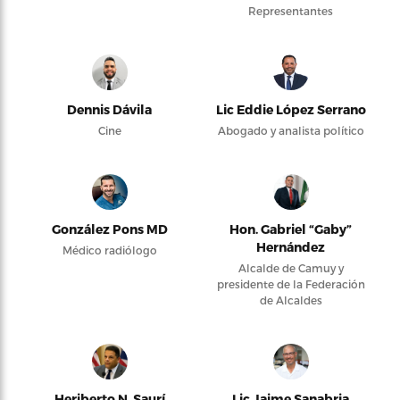
Representantes
Dennis Dávila
Lic Eddie López Serrano
Cine
Abogado y analista político
González Pons MD
Hon. Gabriel “Gaby”
Hernández
Médico radiólogo
Alcalde de Camuy y
presidente de la Federación
de Alcaldes
Heriberto N. Saurí
Lic Jaime Sanabria