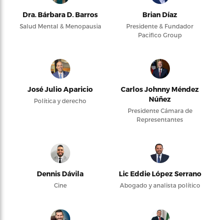
Dra. Bárbara D. Barros
Brian Díaz
Salud Mental & Menopausia
Presidente & Fundador
Pacifico Group
José Julio Aparicio
Carlos Johnny Méndez
Núñez
Política y derecho
Presidente Cámara de
Representantes
Dennis Dávila
Lic Eddie López Serrano
Cine
Abogado y analista político