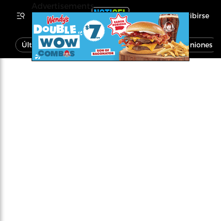
Advertisements
Inscribirse
Última Hora
Noticias
Economía
Opiniones