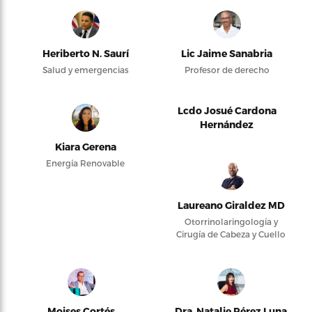
Heriberto N. Saurí
Lic Jaime Sanabria
Salud y emergencias
Profesor de derecho
Lcdo Josué Cardona
Hernández
Kiara Gerena
Energía Renovable
Laureano Giraldez MD
Otorrinolaringología y
Cirugía de Cabeza y Cuello
Moises Cortés
Dra. Natalie Pérez Luna