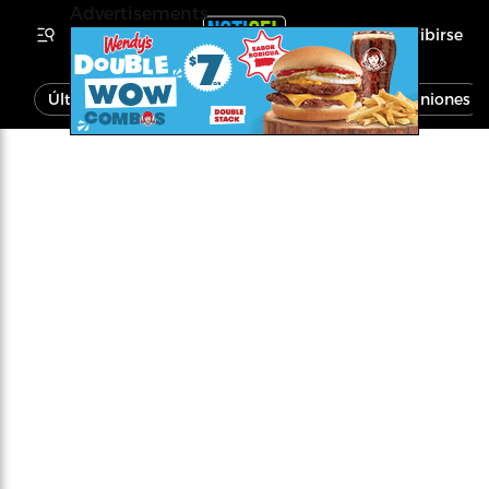
Advertisements
Inscribirse
Última Hora
Noticias
Economía
Opiniones