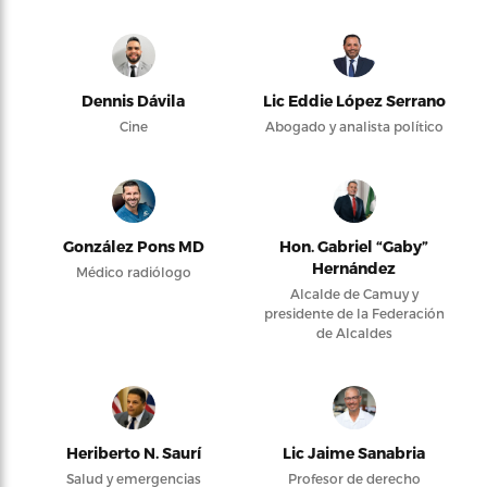
Dennis Dávila
Lic Eddie López Serrano
Cine
Abogado y analista político
González Pons MD
Hon. Gabriel “Gaby”
Hernández
Médico radiólogo
Alcalde de Camuy y
presidente de la Federación
de Alcaldes
Heriberto N. Saurí
Lic Jaime Sanabria
Salud y emergencias
Profesor de derecho