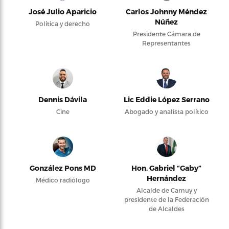
José Julio Aparicio
Carlos Johnny Méndez
Núñez
Política y derecho
Presidente Cámara de
Representantes
Dennis Dávila
Lic Eddie López Serrano
Cine
Abogado y analista político
González Pons MD
Hon. Gabriel “Gaby”
Hernández
Médico radiólogo
Alcalde de Camuy y
presidente de la Federación
de Alcaldes