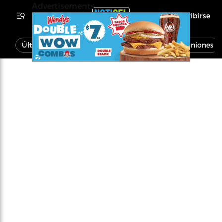
Advertisements
Inscribirse
Última Hora
Noticias
Economía
Opiniones