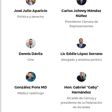
José Julio Aparicio
Carlos Johnny Méndez
Núñez
Política y derecho
Presidente Cámara de
Representantes
Dennis Dávila
Lic Eddie López Serrano
Cine
Abogado y analista político
González Pons MD
Hon. Gabriel “Gaby”
Hernández
Médico radiólogo
Alcalde de Camuy y
presidente de la Federación
de Alcaldes