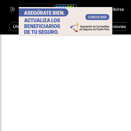
Advertisements
Inscribirse
Última Hora
Noticias
Economía
Opiniones