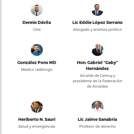
Dennis Dávila
Lic Eddie López Serrano
Cine
Abogado y analista político
González Pons MD
Hon. Gabriel “Gaby”
Hernández
Médico radiólogo
Alcalde de Camuy y
presidente de la Federación
de Alcaldes
Heriberto N. Saurí
Lic Jaime Sanabria
Salud y emergencias
Profesor de derecho