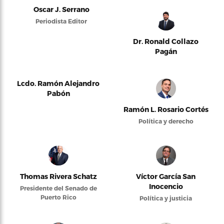
Oscar J. Serrano
Periodista Editor
Dr. Ronald Collazo
Pagán
Lcdo. Ramón Alejandro
Pabón
Ramón L. Rosario Cortés
Política y derecho
Thomas Rivera Schatz
Víctor García San
Inocencio
Presidente del Senado de
Puerto Rico
Política y justicia