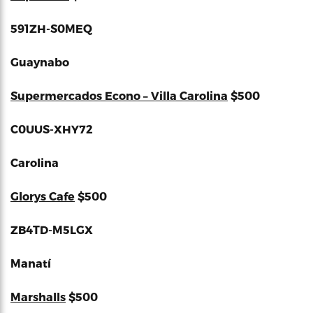
591ZH-S0MEQ
Guaynabo
Supermercados Econo – Villa Carolina
$500
C0UUS-XHY72
Carolina
Glorys Cafe
$500
ZB4TD-M5LGX
Manatí
Marshalls
$500