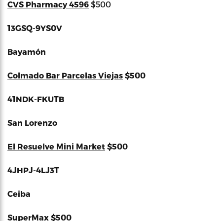
CVS Pharmacy 4596
$500
13GSQ-9YS0V
Bayamón
Colmado Bar Parcelas Viejas
$500
41NDK-FKUTB
San Lorenzo
El Resuelve Mini Market
$500
4JHPJ-4LJ3T
Ceiba
SuperMax
$500