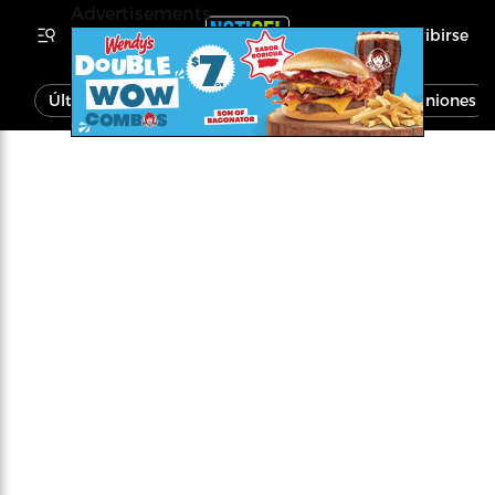
Advertisements
Inscribirse
Última Hora
Noticias
Economía
Opiniones