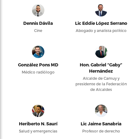
Dennis Dávila
Lic Eddie López Serrano
Cine
Abogado y analista político
González Pons MD
Hon. Gabriel “Gaby”
Hernández
Médico radiólogo
Alcalde de Camuy y
presidente de la Federación
de Alcaldes
Heriberto N. Saurí
Lic Jaime Sanabria
Salud y emergencias
Profesor de derecho