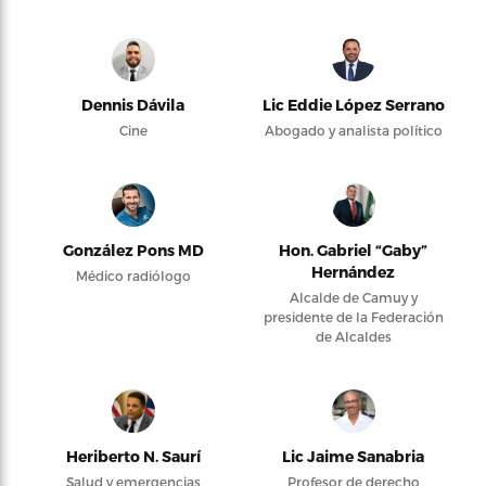
Dennis Dávila
Lic Eddie López Serrano
Cine
Abogado y analista político
González Pons MD
Hon. Gabriel “Gaby”
Hernández
Médico radiólogo
Alcalde de Camuy y
presidente de la Federación
de Alcaldes
Heriberto N. Saurí
Lic Jaime Sanabria
Salud y emergencias
Profesor de derecho