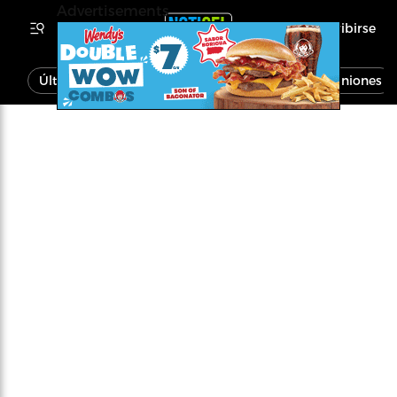
Advertisements
Inscribirse
Última Hora
Noticias
Economía
Opiniones