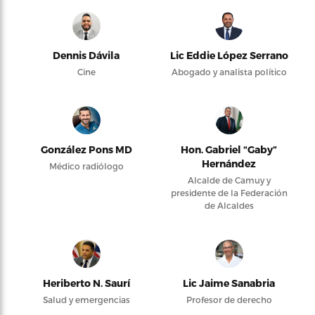
Dennis Dávila
Lic Eddie López Serrano
Cine
Abogado y analista político
González Pons MD
Hon. Gabriel “Gaby”
Hernández
Médico radiólogo
Alcalde de Camuy y
presidente de la Federación
de Alcaldes
Heriberto N. Saurí
Lic Jaime Sanabria
Salud y emergencias
Profesor de derecho