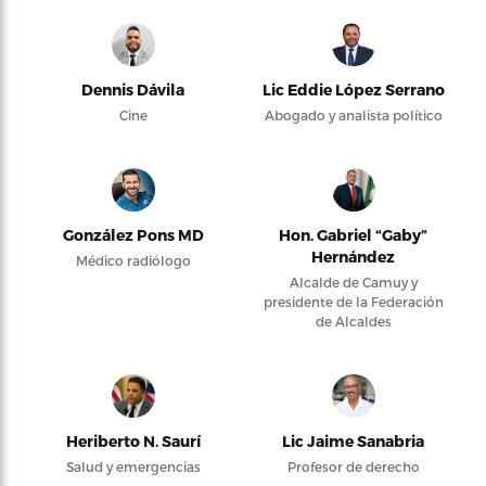
Dennis Dávila
Lic Eddie López Serrano
Cine
Abogado y analista político
González Pons MD
Hon. Gabriel “Gaby”
Hernández
Médico radiólogo
Alcalde de Camuy y
presidente de la Federación
de Alcaldes
Heriberto N. Saurí
Lic Jaime Sanabria
Salud y emergencias
Profesor de derecho