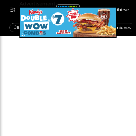
Advertisements
Inscribirse
Última Hora
Noticias
Economía
Opiniones