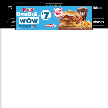
Advertisements
Inscribirse
Última Hora
Noticias
Economía
Opiniones