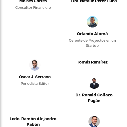
Moises Cortés
Dra. Natalie Pérez Luna
Consultor Financiero
Orlando Alomá
Gerente de Proyectos en un
Startup
Tomás Ramírez
Oscar J. Serrano
Periodista Editor
Dr. Ronald Collazo
Pagán
Lcdo. Ramón Alejandro
Pabón